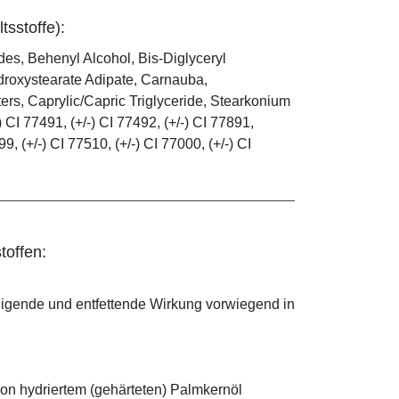
tsstoffe):
es, Behenyl Alcohol, Bis-Diglyceryl
droxystearate Adipate, Carnauba,
rs, Caprylic/Capric Triglyceride, Stearkonium
 CI 77491, (+/-) CI 77492, (+/-) CI 77891,
99, (+/-) CI 77510, (+/-) CI 77000, (+/-) CI
toffen:
nigende und entfettende Wirkung vorwiegend in
on hydriertem (gehärteten) Palmkernöl