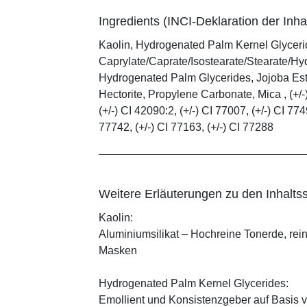
Ingredients (INCI-Deklaration der Inhal
Kaolin, Hydrogenated Palm Kernel Glycerid
Caprylate/Caprate/Isostearate/Stearate/Hy
Hydrogenated Palm Glycerides, Jojoba Este
Hectorite, Propylene Carbonate, Mica , (+/-)
(+/-) CI 42090:2, (+/-) CI 77007, (+/-) CI 774
77742, (+/-) CI 77163, (+/-) CI 77288
Weitere Erläuterungen zu den Inhaltss
Kaolin:
Aluminiumsilikat – Hochreine Tonerde, rei
Masken
Hydrogenated Palm Kernel Glycerides:
Emollient und Konsistenzgeber auf Basis v