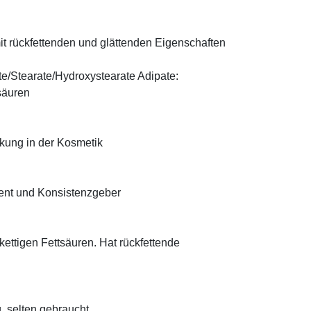
t rückfettenden und glättenden Eigenschaften
te/Stearate/Hydroxystearate Adipate:
säuren
rkung in der Kosmetik
ient und Konsistenzgeber
zkettigen Fettsäuren. Hat rückfettende
, selten gebraucht