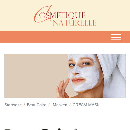
Startseite
BeauCaire
Masken
CREAM MASK