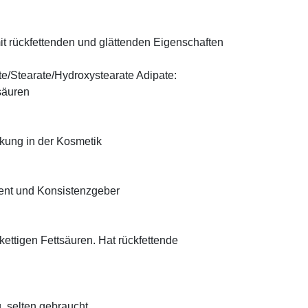
t rückfettenden und glättenden Eigenschaften
te/Stearate/Hydroxystearate Adipate:
säuren
rkung in der Kosmetik
ient und Konsistenzgeber
zkettigen Fettsäuren. Hat rückfettende
, selten gebraucht