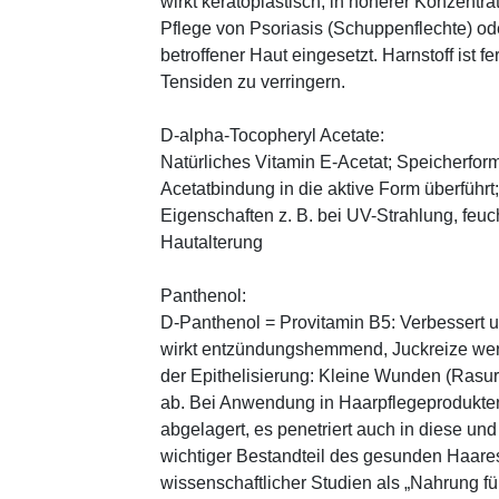
wirkt keratoplastisch, in höherer Konzentra
Pflege von Psoriasis (Schuppenflechte) ode
betroffener Haut eingesetzt. Harnstoff ist fe
Tensiden zu verringern.
D-alpha-Tocopheryl Acetate:
Natürliches Vitamin E-Acetat; Speicherform
Acetatbindung in die aktive Form überführt
Eigenschaften z. B. bei UV-Strahlung, feuc
Hautalterung
Panthenol:
D-Panthenol = Provitamin B5: Verbessert 
wirkt entzündungshemmend, Juckreize wer
der Epithelisierung: Kleine Wunden (Rasu
ab. Bei Anwendung in Haarpflegeprodukten
abgelagert, es penetriert auch in diese und
wichtiger Bestandteil des gesunden Haares 
wissenschaftlicher Studien als „Nahrung fü