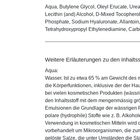
Aqua, Butylene Glycol, Oleyl Erucate, Ure
Lecithin (and) Alcohol, D-Mixed Tocopherol
Phosphate, Sodium Hyaluronate, Allantoin, 
Tetrahydroxypropyl Ethylenediamine, Car
Weitere Erläuterungen zu den Inhaltss
Aqua:
Wasser. Ist zu etwa 65 % am Gewicht des m
die Körperfunktionen, inklusive der der Ha
bei vielen kosmetischen Produkten (wässr
den Inhaltsstoff mit dem mengenmässig grös
Emulsionen die Grundlage der wässrigen Ph
polare (hydrophile) Stoffe wie z. B. Alkoho
Verwendung in kosmetischen Mitteln wird d
vorbehandelt um Mikroorganismen, die zum
gelöste Salze, die unter Umständen die St