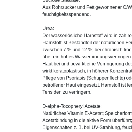
Sucrose Stearate:
Aus Rohrzucker und Fett gewonnener O/W-E
feuchtigkeitsspendend.
Urea:
Der wasserlösliche Harnstoff wird in zahlr
Harnstoff ist Bestandteil der natürlichen F
zwischen 7 % und 12 %; bei chronisch trock
über ein hohes Wasserbindungsvermögen. E
Haut bei und bewirkt eine Verringerung de
wirkt keratoplastisch, in höherer Konzentra
Pflege von Psoriasis (Schuppenflechte) ode
betroffener Haut eingesetzt. Harnstoff ist fe
Tensiden zu verringern.
D-alpha-Tocopheryl Acetate:
Natürliches Vitamin E-Acetat; Speicherform
Acetatbindung in die aktive Form überführt
Eigenschaften z. B. bei UV-Strahlung, feuc