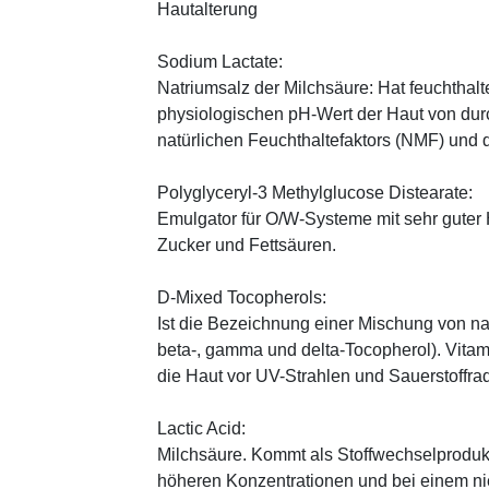
Hautalterung
Sodium Lactate:
Natriumsalz der Milchsäure: Hat feuchthal
physiologischen pH-Wert der Haut von durch
natürlichen Feuchthaltefaktors (NMF) und
Polyglyceryl-3 Methylglucose Distearate:
Emulgator für O/W-Systeme mit sehr guter 
Zucker und Fettsäuren.
D-Mixed Tocopherols:
Ist die Bezeichnung einer Mischung von na
beta-, gamma und delta-Tocopherol). Vitami
die Haut vor UV-Strahlen und Sauerstoffrad
Lactic Acid:
Milchsäure. Kommt als Stoffwechselprodukt 
höheren Konzentrationen und bei einem ni